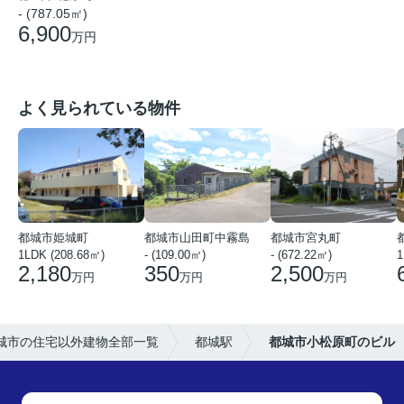
- (787.05㎡)
6,900
万円
よく見られている物件
都城市姫城町
都城市山田町中霧島
都城市宮丸町
1LDK (208.68㎡)
- (109.00㎡)
- (672.22㎡)
1
2,180
350
2,500
万円
万円
万円
城市の住宅以外建物全部一覧
都城駅
都城市小松原町のビル