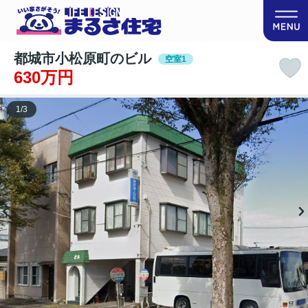
都城市小松原町のビル
空室1
630万円
1
/
3