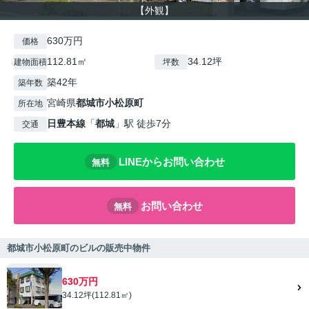
【外観】
630万円
価格
112.81㎡
34.12坪
建物面積
坪数
築42年
築年数
宮崎県
都城市
小松原町
所在地
日豊本線
「
都城
」駅 徒歩7分
交通
LINEからお問い合わせ
無料
お問い合わせ
無料
都城市小松原町のビルの販売中物件
630万円
34.12坪(112.81㎡)