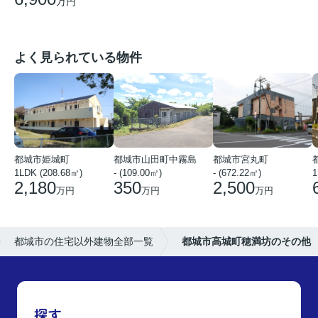
万円
よく見られている物件
都城市姫城町
都城市山田町中霧島
都城市宮丸町
1LDK (208.68㎡)
- (109.00㎡)
- (672.22㎡)
1
2,180
350
2,500
万円
万円
万円
都城市の住宅以外建物全部一覧
都城市高城町穂満坊のその他
探す