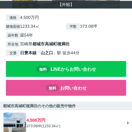
【外観】
4,500万円
価格
1233.34㎡
373.08坪
建物面積
坪数
築54年
築年数
宮崎県
都城市
高城町穂満坊
所在地
日豊本線
「
山之口
」駅 徒歩44分
交通
LINEからお問い合わせ
無料
お問い合わせ
無料
都城市高城町穂満坊のその他の販売中物件
4,500万円
373.08坪(1233.34㎡)