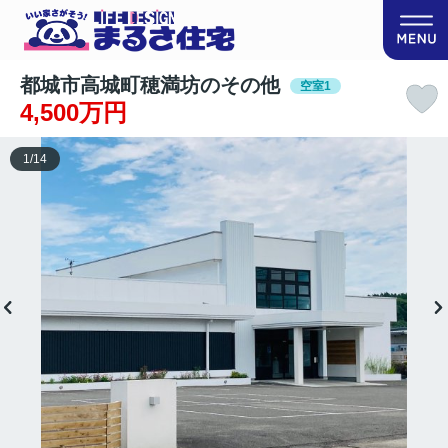
都城市高城町穂満坊のその他
空室1
4,500万円
1
/
14