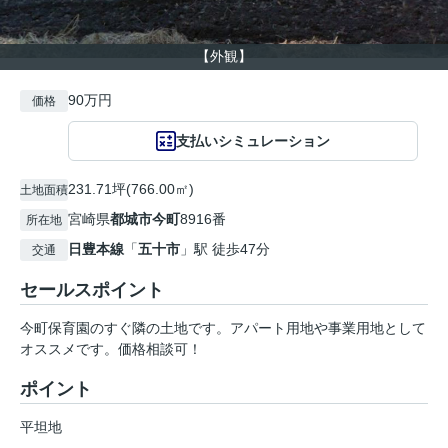
【外観】
90万円
価格
支払いシミュレーション
231.71坪(766.00㎡)
土地面積
宮崎県
都城市
今町
8916番
所在地
日豊本線
「
五十市
」駅 徒歩47分
交通
セールスポイント
今町保育園のすぐ隣の土地です。アパート用地や事業用地として
オススメです。価格相談可！
ポイント
平坦地