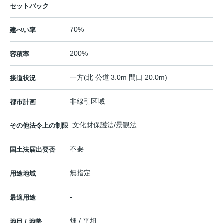
セットバック
70%
建ぺい率
200%
容積率
一方(北 公道 3.0m 間口 20.0m)
接道状況
非線引区域
都市計画
文化財保護法/景観法
その他法令上の制限
不要
国土法届出要否
無指定
用途地域
-
最適用途
畑 / 平坦
地目 / 地勢