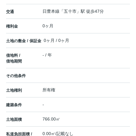
日豊本線
「
五十市
」駅 徒歩47分
交通
0ヶ月
権利金
0ヶ月 / 0ヶ月
土地の敷金 / 保証金
- / 年
借地料 /
借地期間
その他条件
所有権
土地権利
-
建築条件
766.00㎡
土地面積
0.00㎡/記載なし
私道負担面積 /