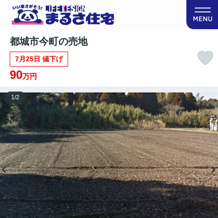
都城市今町の売地
7月25日 値下げ
90
万円
1
/
2