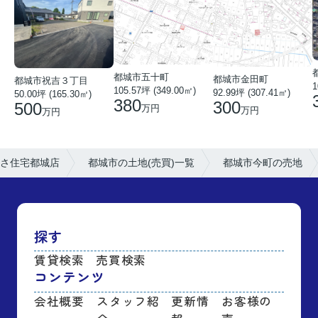
都城市五十町
都城市金田町
都城市祝吉３丁目
1
105.57坪 (349.00㎡)
92.99坪 (307.41㎡)
50.00坪 (165.30㎡)
380
300
500
万円
万円
万円
さ住宅都城店
都城市の土地(売買)一覧
都城市今町の売地
探す
賃貸検索
売買検索
コンテンツ
会社概要
スタッフ紹
更新情
お客様の