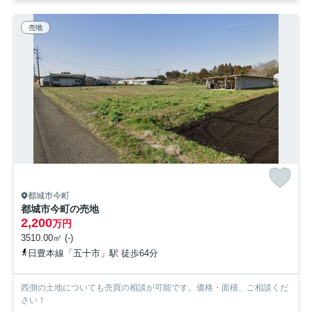
売地
都城市今町
都城市今町の売地
2,200
万円
3510.00㎡ (-)
日豊本線「五十市」駅 徒歩64分
西側の土地についても売買の相談が可能です。価格・面積、ご相談くだ
さい！