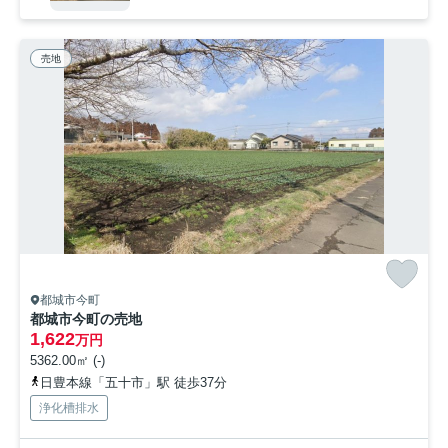
売地
都城市今町
都城市今町の売地
1,622
万円
5362.00㎡ (-)
日豊本線「五十市」駅 徒歩37分
浄化槽排水