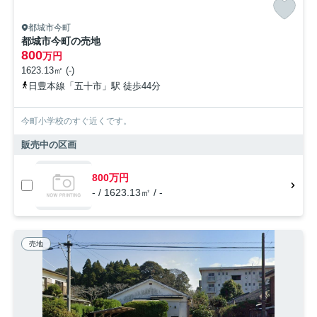
都城市今町
都城市今町の売地
800
万円
1623.13㎡ (-)
日豊本線「五十市」駅 徒歩44分
今町小学校のすぐ近くです。
販売中の区画
800万円
- / 1623.13㎡ / -
売地