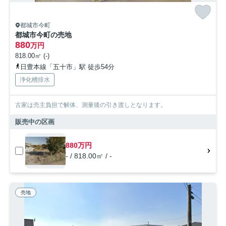
都城市今町
都城市今町の売地
880
万円
818.00㎡ (-)
日豊本線「五十市」駅 徒歩54分
浄化槽排水
古家は売主負担で解体、測量後の引き渡しとなります。
販売中の区画
880万円
- / 818.00㎡ / -
売地