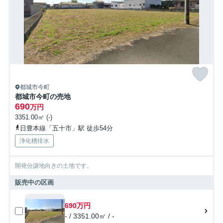
都城市今町
都城市今町の売地
690
万円
3351.00㎡ (-)
日豊本線「五十市」駅 徒歩54分
浄化槽排水
開発分譲地向きの土地です。
販売中の区画
690万円
- / 3351.00㎡ / -