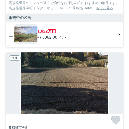
高規格道路のインター近くで物件をお探しの方におすすめの物件です。
高規格道路今町インターから380ｍ、269号線迄160ｍ...
もっと見る
販売中の区画
1,622万円
- / 5362.00㎡ / -
売地
都城市今町