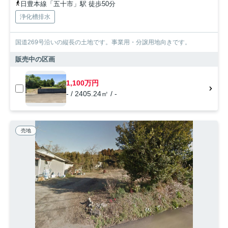
日豊本線「五十市」駅 徒歩50分
浄化槽排水
国道269号沿いの縦長の土地です。事業用・分譲用地向きです。
販売中の区画
1,100万円
- / 2405.24㎡ / -
売地