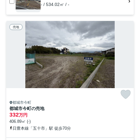
- / 534.02㎡ / -
売地
都城市今町
都城市今町の売地
332
万円
406.89㎡ (-)
日豊本線「五十市」駅 徒歩70分