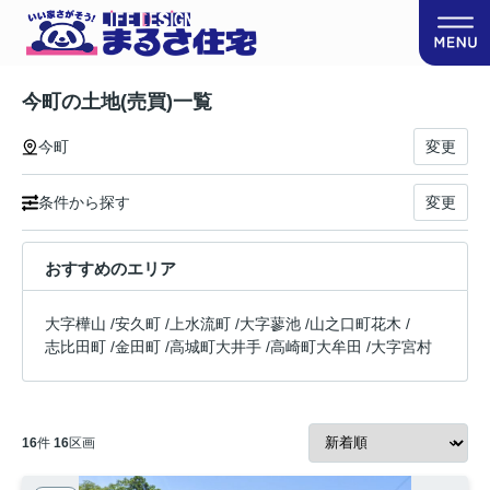
今町の土地(売買)一覧
今町
変更
条件から探す
変更
おすすめのエリア
大字樺山
/
安久町
/
上水流町
/
大字蓼池
/
山之口町花木
/
志比田町
/
金田町
/
高城町大井手
/
高崎町大牟田
/
大字宮村
16
件
16
区画