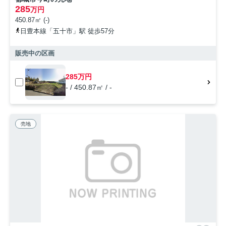
285
万円
450.87㎡ (-)
日豊本線「五十市」駅 徒歩57分
販売中の区画
285万円
- / 450.87㎡ / -
売地