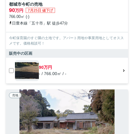
都城市今町の売地
90
万円
7月25日 値下げ
766.00㎡ (-)
日豊本線「五十市」駅 徒歩47分
今町保育園のすぐ隣の土地です。アパート用地や事業用地としてオスス
メです。価格相談可！
販売中の区画
90万円
- / 766.00㎡ / -
売地