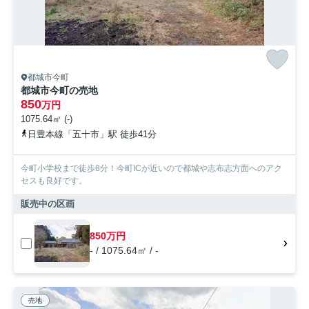
都城市今町
都城市今町の売地
850
万円
1075.64㎡ (-)
日豊本線「五十市」駅 徒歩41分
今町小学校まで徒歩8分！今町ICが近いので都城や志布志方面へのアク
セスも良好です。
販売中の区画
850万円
- / 1075.64㎡ / -
売地