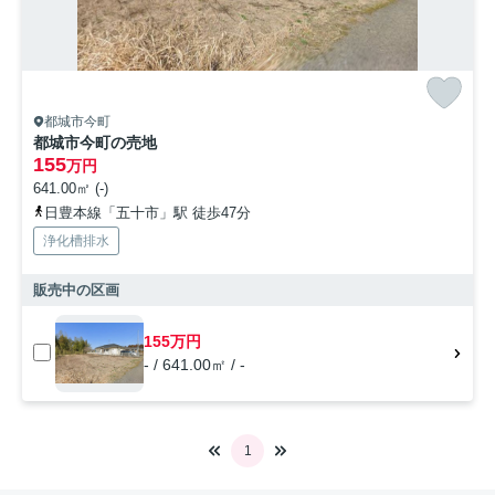
都城市今町
都城市今町の売地
155
万円
641.00㎡ (-)
日豊本線「五十市」駅 徒歩47分
浄化槽排水
販売中の区画
155万円
- / 641.00㎡ / -
1