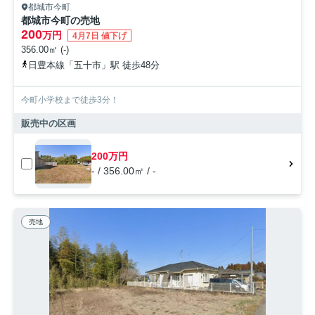
都城市今町
都城市今町の売地
200
万円
4月7日 値下げ
356.00㎡ (-)
日豊本線「五十市」駅 徒歩48分
今町小学校まで徒歩3分！
販売中の区画
200万円
- / 356.00㎡ / -
売地