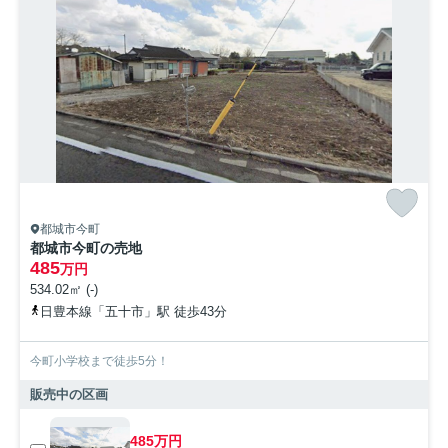
都城市今町
都城市今町の売地
485
万円
534.02㎡ (-)
日豊本線「五十市」駅 徒歩43分
今町小学校まで徒歩5分！
販売中の区画
485万円