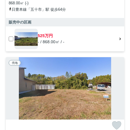
868.00㎡ (-)
日豊本線「五十市」駅 徒歩64分
販売中の区画
525万円
- / 868.00㎡ / -
売地