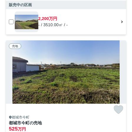
販売中の区画
2,200万円
- / 3510.00㎡ / -
売地
都城市今町
都城市今町の売地
525
万円