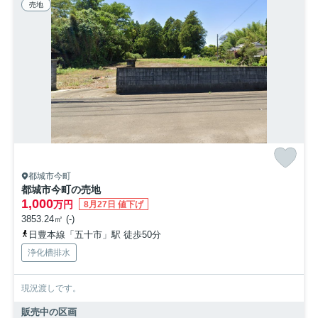
売地
都城市今町
都城市今町の売地
1,000
万円
8月27日 値下げ
3853.24㎡ (-)
日豊本線「五十市」駅 徒歩50分
浄化槽排水
現況渡しです。
販売中の区画