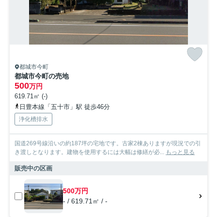
都城市今町
都城市今町の売地
500
万円
619.71㎡ (-)
日豊本線「五十市」駅 徒歩46分
浄化槽排水
国道269号線沿いの約187坪の宅地です。古家2棟ありますが現況での引
き渡しとなります。建物を使用するには大幅は修繕が必...
もっと見る
販売中の区画
500万円
- / 619.71㎡ / -