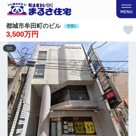
都城市牟田町のビル
空室1
3,500万円
1
/
1