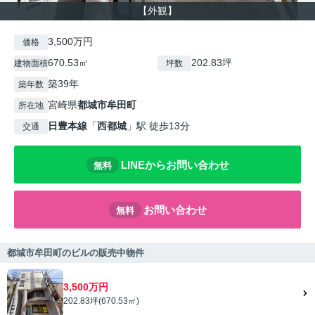
【外観】
3,500万円
価格
670.53㎡
202.83坪
建物面積
坪数
築39年
築年数
宮崎県
都城市
牟田町
所在地
日豊本線
「
西都城
」駅 徒歩13分
交通
LINEからお問い合わせ
無料
お問い合わせ
無料
都城市牟田町のビルの販売中物件
3,500万円
202.83坪(670.53㎡)