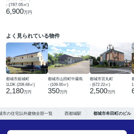
- (787.05㎡)
6,900
万円
よく見られている物件
都城市姫城町
都城市山田町中霧島
都城市宮丸町
1LDK (208.68㎡)
- (109.00㎡)
- (672.22㎡)
1
2,180
350
2,500
万円
万円
万円
城市の住宅以外建物全部一覧
西都城駅
都城市牟田町のビル