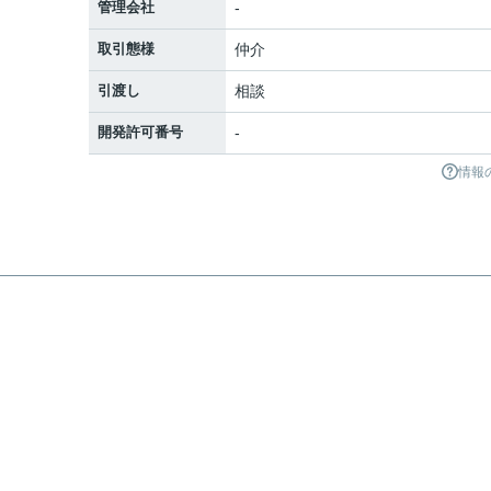
管理会社
-
取引態様
仲介
引渡し
相談
開発許可番号
-
情報