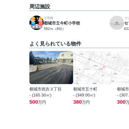
周辺施設
小学校
コ
都城市立今町小学校
セ
592ｍ（8分）
6
よく見られている物件
都城市祝吉３丁目
都城市五十町
都城市
- (165.30㎡)
- (349.00㎡)
- (307
500
380
300
万円
万円