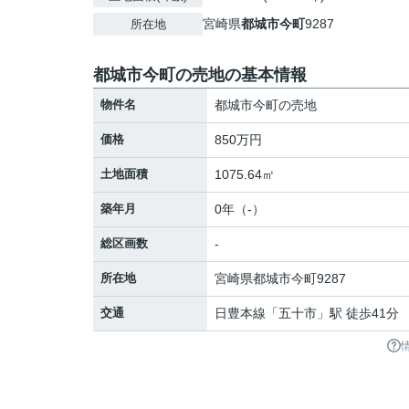
宮崎県
都城市
今町
9287
所在地
都城市今町の売地の基本情報
物件名
都城市今町の売地
価格
850万円
土地面積
1075.64㎡
築年月
0年（-）
総区画数
-
所在地
宮崎県
都城市
今町
9287
交通
日豊本線
「
五十市
」駅 徒歩41分