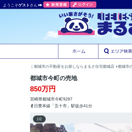
ようこそ
ゲスト
さん
｜都城市の不動産をお探しならまるさ住宅都城店
都城市の
都城市今町の売地
850万円
宮崎県
都城市
今町
9287
日豊本線「五十市」駅徒歩41分
1
/
2