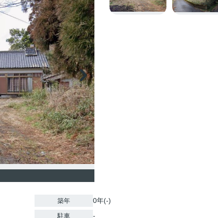
0年(-)
築年
-
駐車