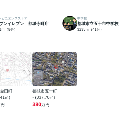
ンビニエンスストア
中学校
ブンイレブン 都城今町店
都城市立五十市中学校
22ｍ（8分）
3235ｍ（41分）
金田町
都城市五十町
.41㎡)
- (337.70㎡)
380
万円
万円