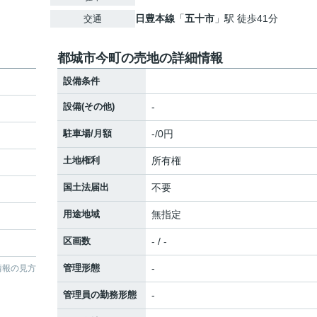
日豊本線
「
五十市
」駅 徒歩41分
交通
都城市今町の売地の詳細情報
設備条件
設備(その他)
-
駐車場/月額
-/0円
土地権利
所有権
国土法届出
不要
用途地域
無指定
区画数
- / -
管理形態
-
情報の見方
管理員の勤務形態
-