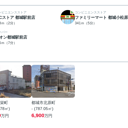
ンビニエンスストア
コンビニエンスストア
ICストア 都城駅前店
ファミリーマート 都城小松
58ｍ（2分）
341ｍ（5分）
ーパー
オン都城駅前店
25ｍ（7分）
栄町
都城市北原町
.78㎡)
- (787.05㎡)
0
6,900
万円
万円