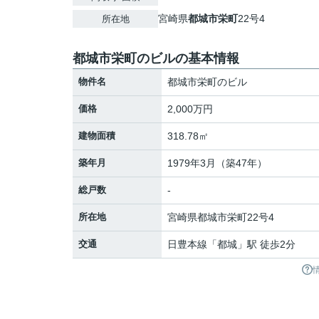
宮崎県
都城市
栄町
22号4
所在地
都城市栄町のビルの基本情報
物件名
都城市栄町のビル
価格
2,000万円
建物面積
318.78㎡
築年月
1979年3月（築47年）
総戸数
-
所在地
宮崎県
都城市
栄町
22号4
交通
日豊本線
「
都城
」駅 徒歩2分