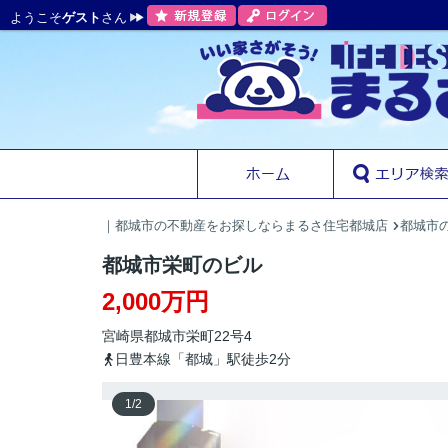
ようこそ
ゲスト
さん
｜都城市の不動産をお探しならまるさ住宅都城店
都城市
都城市栄町のビル
2,000万円
宮崎県
都城市
栄町
22号4
日豊本線「都城」駅徒歩2分
1
/
2