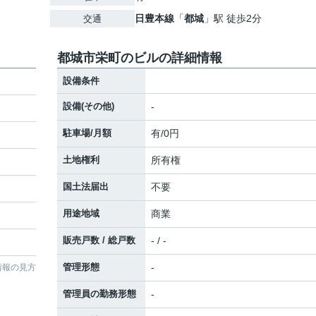
日豊本線
「
都城
」駅 徒歩2分
交通
都城市栄町のビルの詳細情報
設備条件
設備(その他)
-
駐車場/月額
有/0円
土地権利
所有権
国土法届出
不要
用途地域
商業
販売戸数 / 総戸数
- / -
管理形態
-
情報の見方
管理員の勤務形態
-