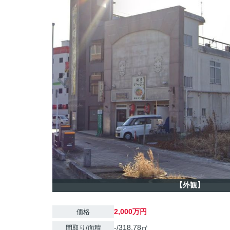
【外観】
2,000万円
価格
-/318.78㎡
間取り/面積