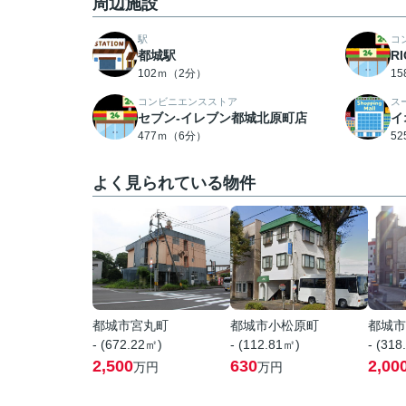
周辺施設
駅
コ
都城駅
R
102ｍ（2分）
1
コンビニエンスストア
ス
セブン-イレブン都城北原町店
イ
477ｍ（6分）
5
よく見られている物件
都城市宮丸町
都城市小松原町
都城市
- (672.22㎡)
- (112.81㎡)
- (318
2,500
630
2,00
万円
万円