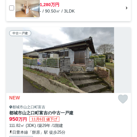
1,280万円
- / 90.50㎡ / 3LDK
中古一戸建
NEW
都城市山之口町富吉
都城市山之口町富吉の中古一戸建
950
万円
11月6日 値下げ
111.82㎡ (3DK) /築29年 /1階建
日豊本線「餅原」駅 徒歩25分