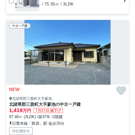
- / 75.35㎡ / 3LDK
中古一戸建
NEW
北諸県郡三股町大字蓼池
北諸県郡三股町大字蓼池の中古一戸建
1,419
万円
7月27日 値下げ
97.48㎡ (3LDK) /築37年 /1階建
日豊本線「餅原」駅 徒歩35分
浄化槽排水