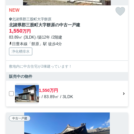
NEW
北諸県郡三股町大字餅原
北諸県郡三股町大字餅原の中古一戸建
1,550
万円
83.89㎡ (3LDK) /築12年 /2階建
日豊本線「餅原」駅 徒歩4分
浄化槽排水
敷地内に中古住宅が2棟建っています！
販売中の物件
1,550万円
- / 83.89㎡ / 3LDK
中古一戸建