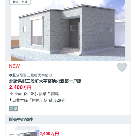
新築一戸建
NEW
北諸県郡三股町大字蓼池
北諸県郡三股町大字蓼池の新築一戸建
2,400
万円
75.35㎡ (3LDK) /新築 /1階建
日豊本線「餅原」駅 徒歩29分
新築
販売中の物件
2,400万円