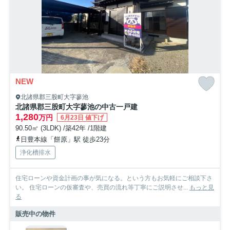
NEW
北諸県郡三股町大字蓼池
北諸県郡三股町大字蓼池の中古一戸建
1,280
万円
6月23日 値下げ
90.50㎡ (3LDK) /築42年 /1階建
日豊本線「餅原」駅 徒歩23分
浄化槽排水
住宅ローンや資金計画の事が気になる。という方もお気軽にご相談下さ
い。 住宅ローンの仮審査や、売買の流れ等丁寧にご説明させ...
もっと見
る
販売中の物件