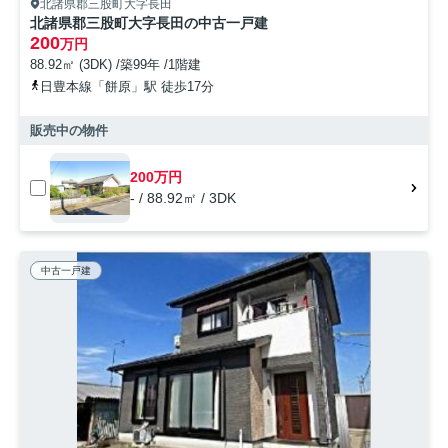
北諸県郡三股町大字長田
北諸県郡三股町大字長田の中古一戸建
200
万円
88.92㎡ (3DK) /築99年 /1階建
日豊本線「餅原」駅 徒歩17分
販売中の物件
200万円
- / 88.92㎡ / 3DK
中古一戸建