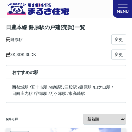
日豊本線 餅原駅の戸建(売買)一覧
餅原駅
変更
3K,3DK,3LDK
変更
おすすめの駅
西都城駅
/
五十市駅
/
都城駅
/
三股駅
/
餅原駅
/
山之口駅
/
日向庄内駅
/
谷頭駅
/
万ケ塚駅
/
東高崎駅
6
件
6
戸